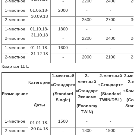
2-местное
-
2200
2400
2
1-
местное
01.06.18-
2000
-
-
30.09.18
2-местное
-
2500
2700
3
1-
местное
01.10.18-
1800
-
-
31.10.18
2-местное
-
2200
2400
2
1-
местное
01.11.18-
1600
-
-
31.12.18
2-местное
-
2000
2100
2
Квартал 11
L
1-местный
2-
2-местный
2-ме
местный
2-к
Категория
«Стандарт»
«Стандарт»
«Стандарт
«Ком
Размещение
(
Standard
(Standard
Эконом»
Single)
TWIN/DBL)
(
Co
Даты
(
Economy
Stan
TWIN
)
1-
местное
1500
-
-
01.01.18-
30.04.18
2-местное
-
1800
1900
2