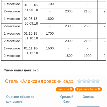
1-
местное
1700
-
-
01.05.18-
31.05.18
2-местное
-
2000
2100
2
1-
местное
01.06.18-
1800
-
-
30.09.18
2-местное
-
2300
2500
2
1-
местное
01.10.18-
1700
-
-
31.10.18
2-местное
-
2000
2100
2
1-
местное
01.11.18-
1500
-
-
31.12.18
2-местное
-
1800
1900
2
Минимальная цена: 875
Отель «Александровский сад»
Голосов:
0
Средний балл:
0
Оцените объект по
Средний
Оценка
критериям:
балл