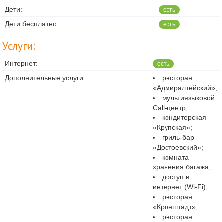
Дети:
есть
Дети бесплатно:
есть
Услуги:
Интернет:
есть
Дополнительные услуги:
ресторан
«Адмиралтейский»;
мультиязыковой
Call-центр;
кондитерская
«Крупская»;
гриль-бар
«Достоевский»;
комната
хранения багажа;
доступ в
интернет (Wi-Fi);
ресторан
«Кронштадт»;
ресторан