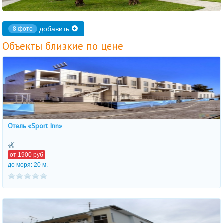
добавить
8 фото
Объекты близкие по цене
Отель «Sport Inn»
от
1900
руб
до моря: 20 м.