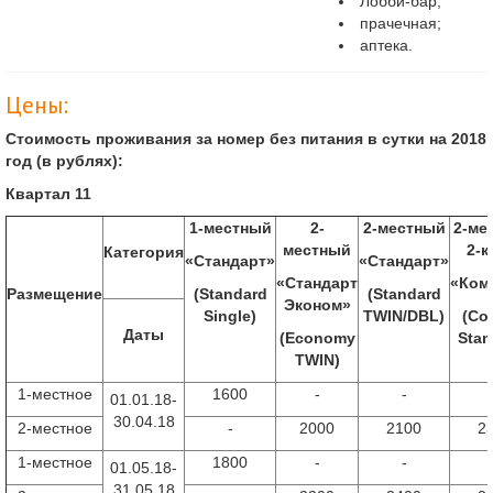
Лобби-бар;
прачечная;
аптека.
Цены:
Стоимость проживания за номер без питания в сутки на 2018
год (в рублях):
Квартал 11
1-местный
2-
2-местный
2-ме
местный
2-к
Категория
«Стандарт»
«Стандарт»
«Стандарт
«Ком
Размещение
(
Standard
(Standard
Эконом»
Single)
TWIN/DBL)
(
Co
Даты
(
Economy
Stan
TWIN
)
1-
местное
1600
-
-
01.01.18-
30.04.18
2-местное
-
2000
2100
2
1-
местное
1800
-
-
01.05.18-
31.05.18