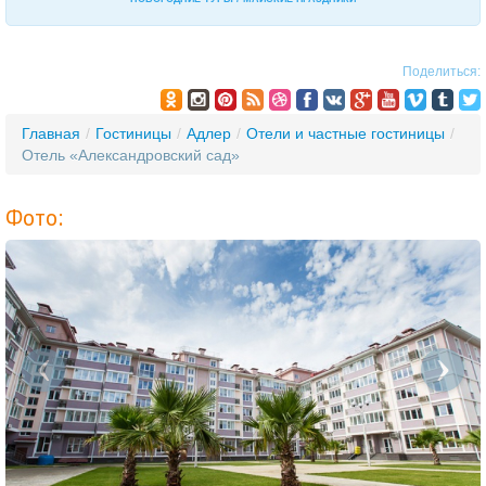
Поделиться:
Главная
/
Гостиницы
/
Адлер
/
Отели и частные гостиницы
/
Отель «Александровский сад»
Фото:
‹
›