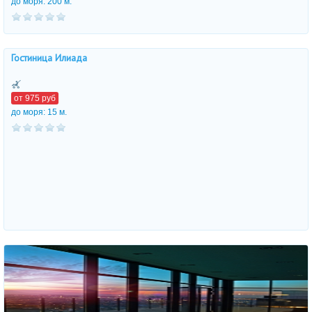
до моря: 200 м.
Гостиница Илиада
от
975
руб
до моря: 15 м.