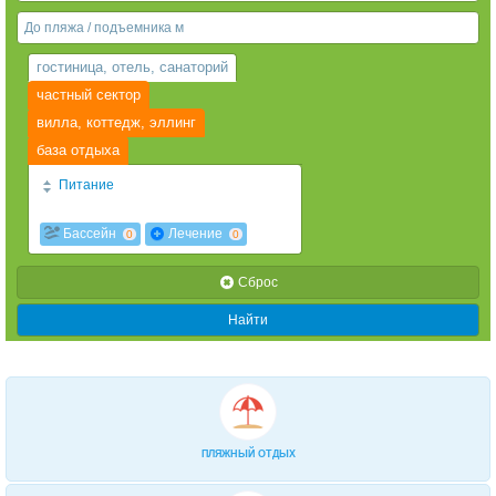
Веб-камеры
гостиница, отель, санаторий
частный сектор
вилла, коттедж, эллинг
база отдыха
Питание
2х разовое
3х разовое
0
0
Бассейн
Лечение
0
0
2-разовое завтрак+обед «шведский»
стол
0
Cброс
3-разовое «шведский» стол
0
Найти
4-х разовое
0
завтрак "шведский стол"
0
Завтрак и ужин (по меню из 3-х блюд)
0
завтрак
Диетическое
0
0
ПЛЯЖНЫЙ ОТДЫХ
За дополнительную плату
0
есть кухня
0