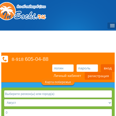
Объекты / Отели и санатории
Частный сектор
Достопримечательности / Места
605-04-88
8-918
Фото
вход
Экскурсии
Личный кабинет
регистрация
Транспорт
Карта побережья
Отзывы
Справочный раздел
Видео
3D туры