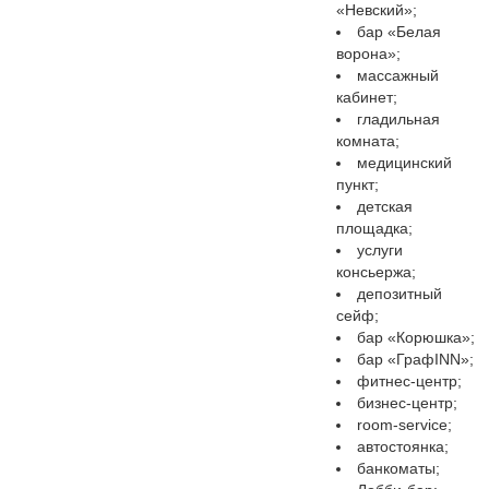
«Невский»;
бар «Белая
ворона»;
массажный
кабинет;
гладильная
комната;
медицинский
пункт;
детская
площадка;
услуги
консьержа;
депозитный
сейф;
бар «Корюшка»;
бар «ГрафINN»;
фитнес-центр;
бизнес-центр;
room-service;
автостоянка;
банкоматы;