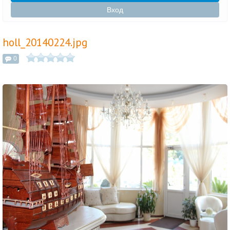
Вход
holl_20140224.jpg
0