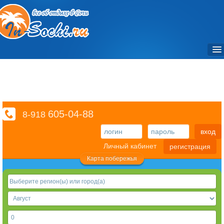
Объекты / Отели и санатории
Частный сектор
Достопримечательности / Места
605-04-88
8-918
Фото
вход
Экскурсии
Личный кабинет
регистрация
Транспорт
Карта побережья
Отзывы
Справочный раздел
Видео
3D туры