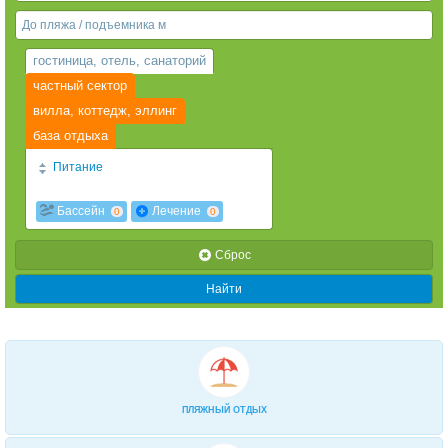
Веб-камеры
гостиница, отель, санаторий
частный сектор
вилла, коттедж, эллинг
база отдыха
Питание
2х разовое
3х разовое
0
0
Бассейн
Лечение
0
0
2-разовое завтрак+обед «шведский»
стол
0
Cброс
3-разовое «шведский» стол
0
Найти
4-х разовое
0
завтрак "шведский стол"
0
Завтрак и ужин (по меню из 3-х блюд)
0
завтрак
Диетическое
0
0
ПЛЯЖНЫЙ ОТДЫХ
За дополнительную плату
0
есть кухня
0