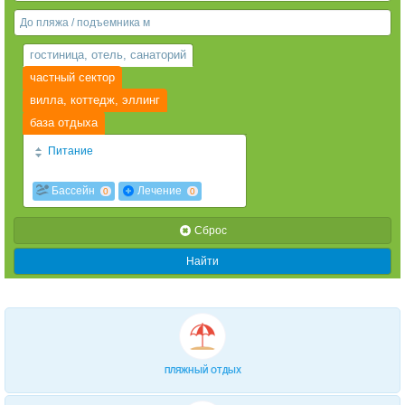
Веб-камеры
гостиница, отель, санаторий
частный сектор
вилла, коттедж, эллинг
база отдыха
Питание
2х разовое
3х разовое
0
0
Бассейн
Лечение
0
0
2-разовое завтрак+обед «шведский»
стол
0
Cброс
3-разовое «шведский» стол
0
Найти
4-х разовое
0
завтрак "шведский стол"
0
Завтрак и ужин (по меню из 3-х блюд)
0
завтрак
Диетическое
0
0
ПЛЯЖНЫЙ ОТДЫХ
За дополнительную плату
0
есть кухня
0