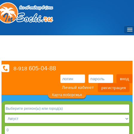
Объекты / Отели и санатории
Частный сектор
Достопримечательности / Места
605-04-88
8-918
Фото
вход
Экскурсии
Личный кабинет
регистрация
Транспорт
Карта побережья
Отзывы
Справочный раздел
Видео
3D туры