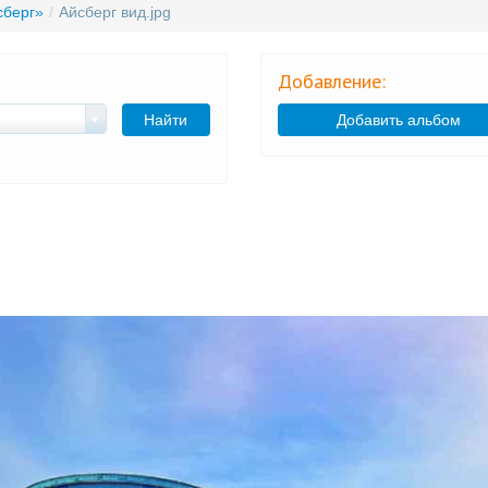
сберг»
/
Айсберг вид.jpg
Добавление:
Найти
Добавить альбом