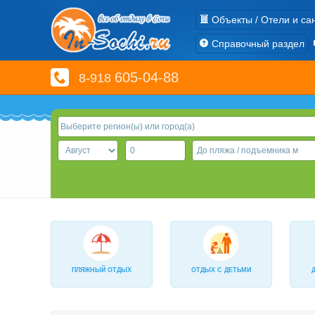
Объекты / Отели и са
Справочный раздел
605-04-88
8-918
ПЛЯЖНЫЙ ОТДЫХ
ОТДЫХ С ДЕТЬМИ