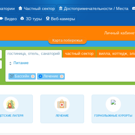
натории
Частный сектор
Достопримечательности / Места
Видео
3D туры
Веб-камеры
Личный кабин
Карта побережья
гостиница, отель, санаторий
частный сектор
вилла, коттедж, эл
Питание
2х разовое
3х разовое
2-разовое завтрак+обед «шведский» с
0
0
Бассейн
Лечение
0
0
4-х разовое
завтрак "шведский стол"
Завтрак и ужин (по меню 
0
0
Диетическое
За дополнительную плату
есть кухня
0
0
0
2-разовое: «Шведский стол» завтрак и порционно ужин
«Ультра вс
0
В кафе-столовой организуется питание 2 или 3 раза в день по комп
0
ДЕТСКИЕ ЛАГЕРЯ
ЛЕЧЕНИЕ
ГОРНОЛЫЖНЫЕ КУРОРТЫ