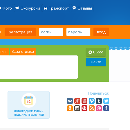
Фото
Экскурсии
Транспорт
Отзывы
ет
регистрация
вход
линг
база отдыха
Cброс
Найти
тол
3-разовое «шведский» стол
0
0
из 3-х блюд)
завтрак
0
0
е включено»
0
Поделиться:
НОВОГОДНИЕ ТУРЫ /
МАЙСКИЕ ПРАЗДНИКИ