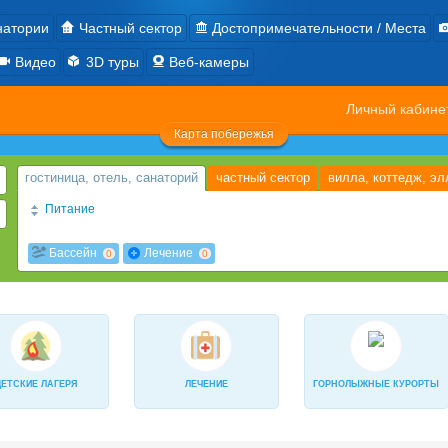
натории
Частный сектор
Достопримечательности / Места
Видео
3D туры
Веб-камеры
Личный кабин
Карта побережья
гостиница, отель, санаторий
частный сектор
вилла, коттедж, эл
Питание
2х разовое
3х разовое
2-разовое завтрак+обед «шведский» с
0
0
Бассейн
Лечение
0
0
4-х разовое
завтрак "шведский стол"
Завтрак и ужин (по меню 
0
0
Диетическое
За дополнительную плату
есть кухня
0
0
0
2-разовое: «Шведский стол» завтрак и порционно ужин
«Ультра вс
0
В кафе-столовой организуется питание 2 или 3 раза в день по комп
0
ДЕТСКИЕ ЛАГЕРЯ
ЛЕЧЕНИЕ
ГОРНОЛЫЖНЫЕ КУРОРТЫ