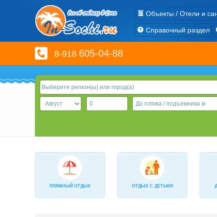
Объекты / Отели и са
Справочный раздел
605-04-88
8-918
ПЛЯЖНЫЙ ОТДЫХ
ОТДЫХ С ДЕТЬМИ