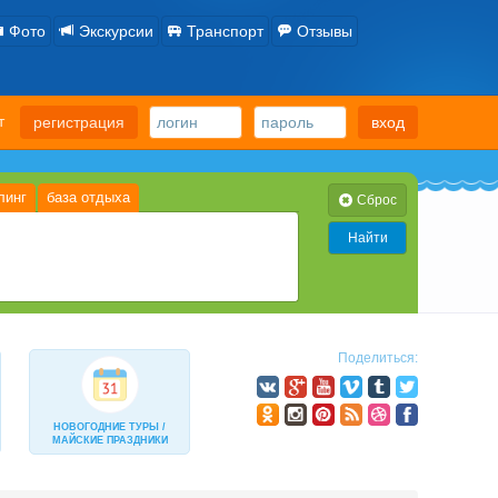
Фото
Экскурсии
Транспорт
Отзывы
ет
регистрация
вход
линг
база отдыха
Cброс
Найти
тол
3-разовое «шведский» стол
0
0
из 3-х блюд)
завтрак
0
0
е включено»
0
Поделиться:
НОВОГОДНИЕ ТУРЫ /
МАЙСКИЕ ПРАЗДНИКИ