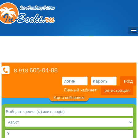
Объекты / Отели и санатории
Частный сектор
Достопримечательности / Места
605-04-88
8-918
Фото
вход
Экскурсии
Личный кабинет
регистрация
Транспорт
Карта побережья
Отзывы
Справочный раздел
Видео
3D туры