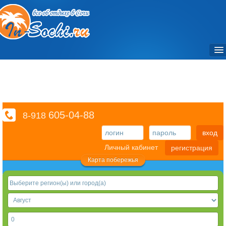
Объекты / Отели и санатории
Частный сектор
Достопримечательности / Места
605-04-88
8-918
Фото
вход
Экскурсии
Личный кабинет
регистрация
Транспорт
Карта побережья
Отзывы
Справочный раздел
Видео
3D туры