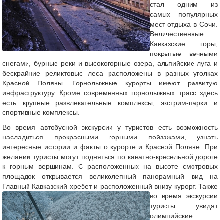
стал одним из
самых популярных
мест отдыха в Сочи.
Величественные
Кавказские горы,
покрытые вечными
снегами, бурные реки и высокогорные озера, альпийские луга и
бескрайние реликтовые леса расположены в разных уголках
Красной Поляны. Горнолыжные курорты имеют развитую
инфраструктуру. Кроме современных горнолыжных трасс здесь
есть крупные развлекательные комплексы, экстрим-парки и
спортивные комплексы.
Во время автобусной экскурсии у туристов есть возможность
насладиться прекрасными горными пейзажами, узнать
интересные истории и факты о курорте и Красной Поляне. При
желании туристы могут подняться по канатно-кресельной дороге
к горным вершинам. С расположенных на высоте смотровых
площадок открывается великолепный панорамный вид на
Главный Кавказский хребет и
расположенный внизу курорт. Также
во время экскурсии
туристы увидят
олимпийские