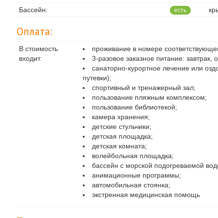
Бассейн:
кр
есть
Оплата:
В стоимость
проживание в номере соответствующей
входит:
3-разовое заказное питание: завтрак, 
санаторно-курортное лечение или озд
путевки);
спортивный и тренажерный зал;
пользование пляжным комплексом;
пользование библиотекой;
камера хранения;
детские стульчики;
детская площадка;
детская комната;
волейбольная площадка;
бассейн с морской подогреваемой водо
анимационные программы;
автомобильная стоянка;
экстренная медицинская помощь