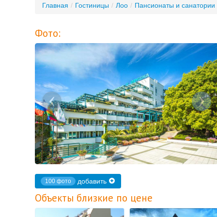
Главная
/
Гостиницы
/
Лоо
/
Пансионаты и санатории
Фото:
‹
›
добавить
100 фото
Объекты близкие по цене