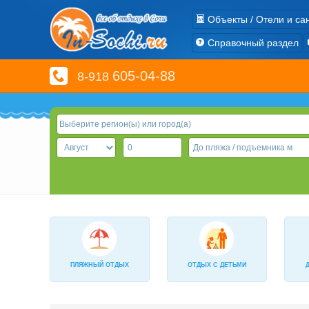
Объекты / Отели и са
Справочный раздел
605-04-88
8-918
ПЛЯЖНЫЙ ОТДЫХ
ОТДЫХ С ДЕТЬМИ