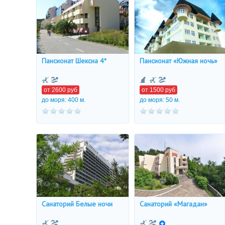
Пансионат Шексна 4*
Пансионат «Южная ночь»
от
2600
руб
от
1500
руб
до моря: 400 м.
до моря: 50 м.
Санаторий Белые ночи
Санаторий «Магадан»