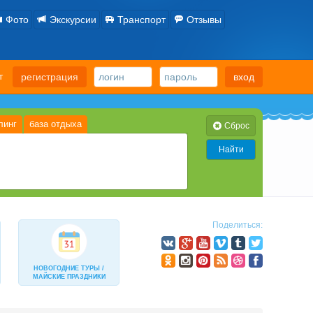
Фото
Экскурсии
Транспорт
Отзывы
ет
регистрация
вход
линг
база отдыха
Cброс
Найти
тол
3-разовое «шведский» стол
0
0
из 3-х блюд)
завтрак
0
0
е включено»
0
Поделиться:
НОВОГОДНИЕ ТУРЫ /
МАЙСКИЕ ПРАЗДНИКИ