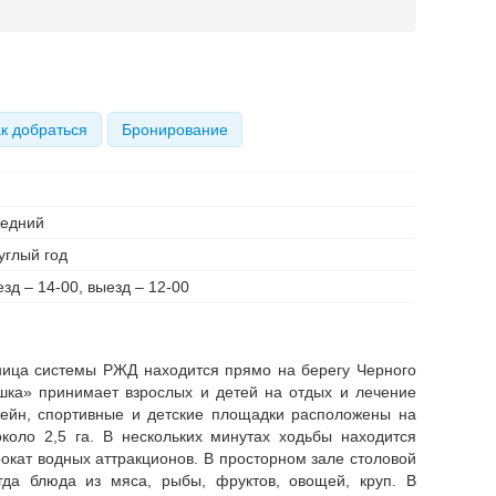
к добраться
Бронирование
едний
углый год
езд – 14-00, выезд – 12-00
ница системы РЖД находится прямо на берегу Черного
шка» принимает взрослых и детей на отдых и лечение
сейн, спортивные и детские площадки расположены на
коло 2,5 га. В нескольких минутах ходьбы находится
окат водных аттракционов. В просторном зале столовой
гда блюда из мяса, рыбы, фруктов, овощей, круп. В