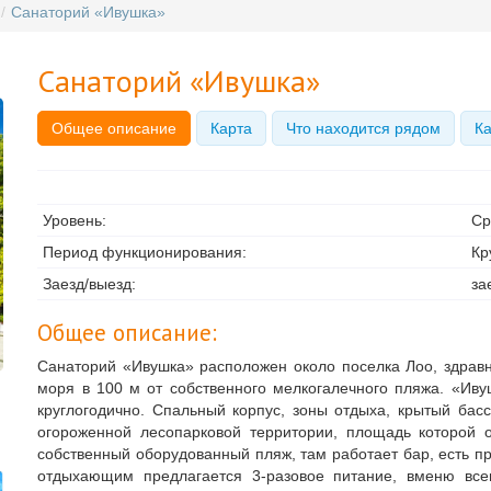
/
Санаторий «Ивушка»
Санаторий «Ивушка»
Общее описание
Карта
Что находится рядом
Ка
Уровень:
Ср
Период функционирования:
Кр
Заезд/выезд:
за
Общее описание:
Санаторий «Ивушка» расположен около поселка Лоо, здрав
моря в 100 м от собственного мелкогалечного пляжа. «Иву
круглогодично. Спальный корпус, зоны отдыха, крытый бас
огороженной лесопарковой территории, площадь которой о
собственный оборудованный пляж, там работает бар, есть пр
отдыхающим предлагается 3-разовое питание, вменю все