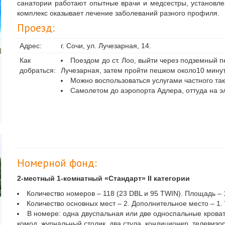
санатории работают опытные врачи и медсестры, установл
комплекс оказывает лечение заболеваний разного профиля.
Проезд:
Адрес:
г. Сочи, ул. Лучезарная, 14.
Как
Поездом до ст. Лоо, выйти через подземный пе
добраться:
Лучезарная, затем пройти пешком около10 минут
Можно воспользоваться услугами частного так
Самолетом до аэропорта Адлера, оттуда на эл
Номерной фонд:
2-местный 1-комнатный «Стандарт»
II
категории
Количество номеров – 118 (23 DBL и 95 TWIN). Площадь – 1
Количество основных мест – 2. Дополнительное место – 1. 
В номере: одна двуспальная или две односпальные кроват
комод, журнальный столик, два стула, кондиционер, телевизо