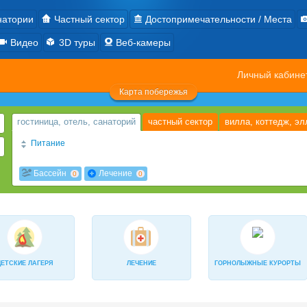
натории
Частный сектор
Достопримечательности / Места
Видео
3D туры
Веб-камеры
Личный кабин
Карта побережья
гостиница, отель, санаторий
частный сектор
вилла, коттедж, эл
Питание
2х разовое
3х разовое
2-разовое завтрак+обед «шведский» с
0
0
Бассейн
Лечение
0
0
4-х разовое
завтрак "шведский стол"
Завтрак и ужин (по меню 
0
0
Диетическое
За дополнительную плату
есть кухня
0
0
0
2-разовое: «Шведский стол» завтрак и порционно ужин
«Ультра вс
0
В кафе-столовой организуется питание 2 или 3 раза в день по комп
0
ДЕТСКИЕ ЛАГЕРЯ
ЛЕЧЕНИЕ
ГОРНОЛЫЖНЫЕ КУРОРТЫ