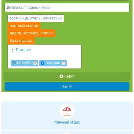
Веб-камеры
гостиница, отель, санаторий
частный сектор
вилла, коттедж, эллинг
база отдыха
Питание
2х разовое
3х разовое
0
0
Бассейн
Лечение
0
0
2-разовое завтрак+обед «шведский»
стол
0
Cброс
3-разовое «шведский» стол
0
Найти
4-х разовое
0
завтрак "шведский стол"
0
Завтрак и ужин (по меню из 3-х блюд)
0
завтрак
Диетическое
0
0
ПЛЯЖНЫЙ ОТДЫХ
За дополнительную плату
0
есть кухня
0