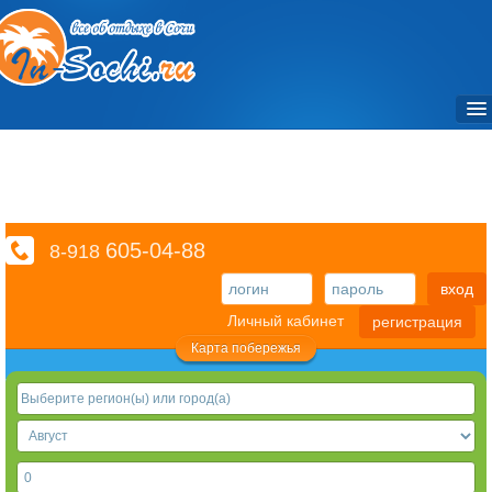
Объекты / Отели и санатории
Частный сектор
Достопримечательности / Места
605-04-88
8-918
Фото
вход
Экскурсии
Личный кабинет
регистрация
Транспорт
Карта побережья
Отзывы
Справочный раздел
Видео
3D туры