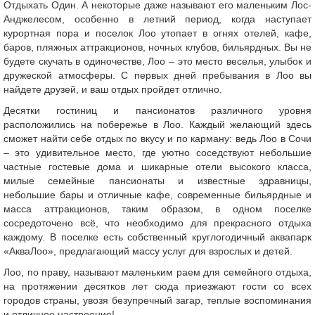
Отдыхать Один. А некоторые даже называют его маленьким Лос-
Анджелесом, особенно в летний период, когда наступает
курортная пора и поселок Лоо утопает в огнях отелей, кафе,
баров, пляжных аттракционов, ночных клубов, бильярдных. Вы не
будете скучать в одиночестве, Лоо – это место веселья, улыбок и
дружеской атмосферы. С первых дней пребывания в Лоо вы
найдете друзей, и ваш отдых пройдет отлично.
Десятки гостиниц и пансионатов различного уровня
расположились на побережье в Лоо. Каждый желающий здесь
сможет найти себе отдых по вкусу и по карману: ведь Лоо в Сочи
– это удивительное место, где уютно соседствуют небольшие
частные гостевые дома и шикарные отели высокого класса,
милые семейные пансионаты и известные здравницы,
небольшие бары и отличные кафе, современные бильярдные и
масса аттракционов, таким образом, в одном поселке
сосредоточено всё, что необходимо для прекрасного отдыха
каждому. В поселке есть собственный круглогодичный аквапарк
«АкваЛоо», предлагающий массу услуг для взрослых и детей.
Лоо, по праву, называют маленьким раем для семейного отдыха,
на протяжении десятков лет сюда приезжают гости со всех
городов страны, увозя безупречный загар, теплые воспоминания
и отличное настроение!